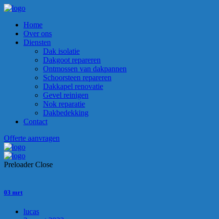
Home
Over ons
Diensten
Dak isolatie
Dakgoot repareren
Ontmossen van dakpannen
Schoorsteen repareren
Dakkapel renovatie
Gevel reinigen
Nok reparatie
Dakbedekking
Contact
Offerte aanvragen
Preloader Close
03 mrt
lucas